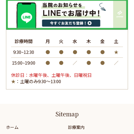
診療時間
月
火
水
木
金
土
9:30~12:30
●
●
●
●
●
★
15:00~19:00
●
●
／
●
●
／
休診日：水曜午後、土曜午後、日曜祝日
★
：土曜のみ9:30～13:00
Sitemap
ホーム
診療案内